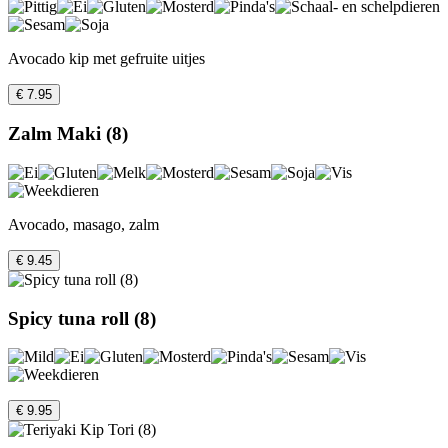
Avocado kip met gefruite uitjes
€ 7.95
Zalm Maki (8)
Avocado, masago, zalm
€ 9.45
Spicy tuna roll (8)
€ 9.95