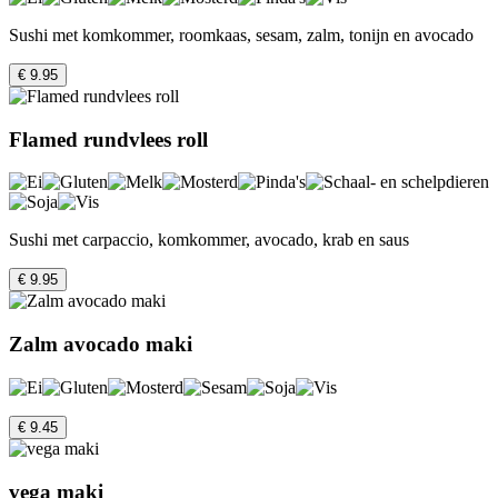
Sushi met komkommer, roomkaas, sesam, zalm, tonijn en avocado
€ 9.95
Flamed rundvlees roll
Sushi met carpaccio, komkommer, avocado, krab en saus
€ 9.95
Zalm avocado maki
€ 9.45
vega maki