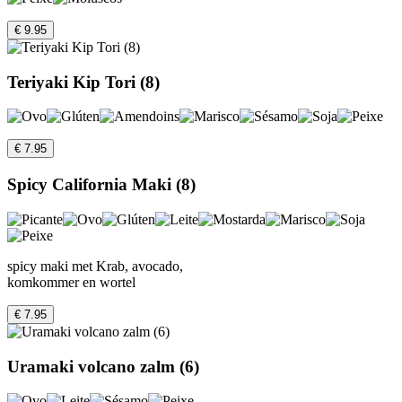
€ 9.95
Teriyaki Kip Tori (8)
€ 7.95
Spicy California Maki (8)
spicy maki met Krab, avocado,
komkommer en wortel
€ 7.95
Uramaki volcano zalm (6)