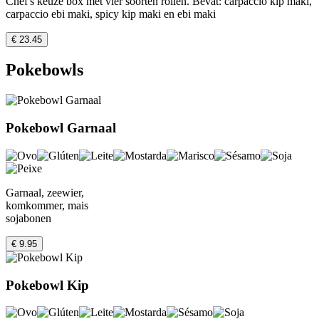
Chef's keuze box met vier soorten rollen. Bevat: carpaccio kip maki,
carpaccio ebi maki, spicy kip maki en ebi maki
€ 23.45
Pokebowls
Pokebowl Garnaal
Garnaal, zeewier,
komkommer, mais
sojabonen
€ 9.95
Pokebowl Kip